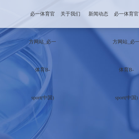
必一体育官
关于我们
新闻动态
必一体育官
方网站_必一
方网站_必
体育B-
体育B-
sport(中国)
sport(中国)