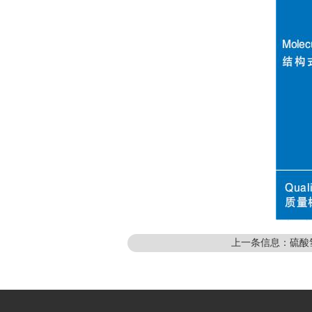
上一条信息：硫酸